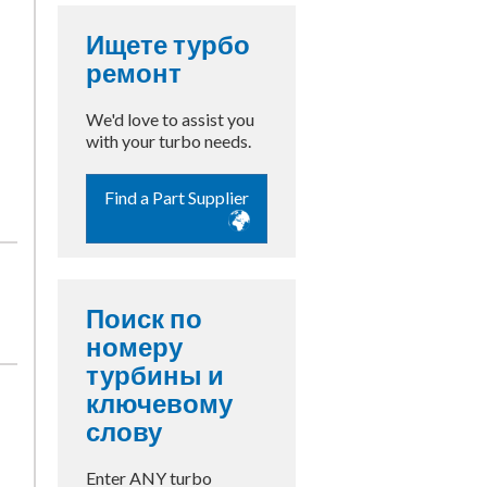
Ищете турбо
ремонт
We'd love to assist you
with your turbo needs.
Find a Part Supplier
о
Поиск по
номеру
турбины и
ключевому
слову
Enter ANY turbo