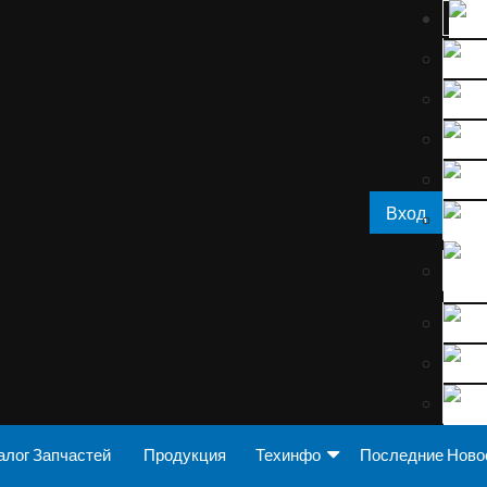
Вход
алог Запчастей
Продукция
Техинфо
Последние Ново