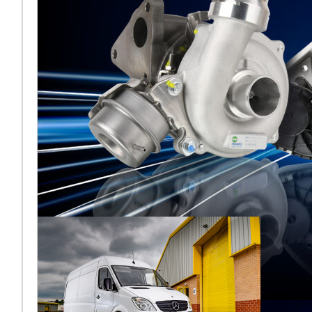
Melett North
America reflects
on a strong
AAPEX 2025
Melett North America has
concluded a highly
successful AAPEX 2025,
where the team returned to
the Venetian Expo in Las
Vega
Подробнее ...