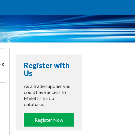
Register with
 к
Us
As a trade supplier you
could have access to
Melett's turbo
database.
Register Now