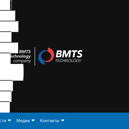
сти
Медиа
Koнтакты