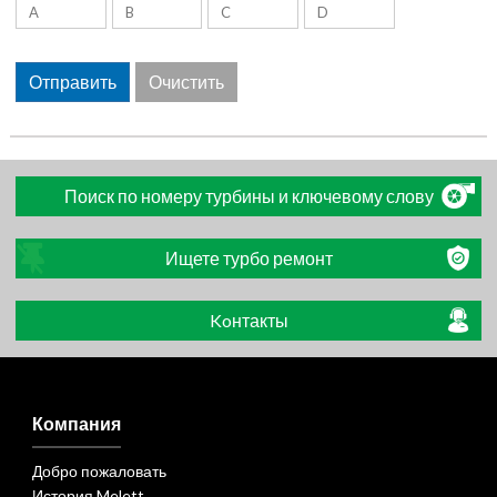
Поиск по номеру турбины и ключевому слову
Ищете турбо ремонт
Koнтакты
Компания
Добро пожаловать
История Melett