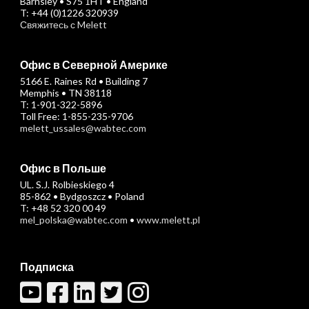
Barnsley • S75 1HT • England
T: +44 (0)1226 320939
Свяжитесь с Melett
Офис в Северной Америке
5166 E. Raines Rd • Building 7
Memphis • TN 38118
T: 1-901-322-5896
Toll Free: 1-855-235-9706
melett_ussales@wabtec.com
Офис в Польше
UL. S.J. Rolbieskiego 4
85-862 • Bydgoszcz • Poland
T: +48 52 320 00 49
mel_polska@wabtec.com
•
www.melett.pl
Подписка