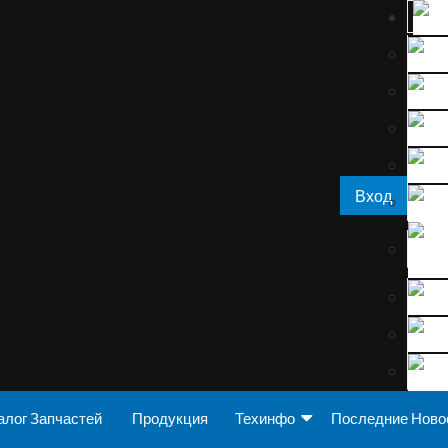
Вход
алог Запчастей
Продукция
Техинфо
Последние Ново